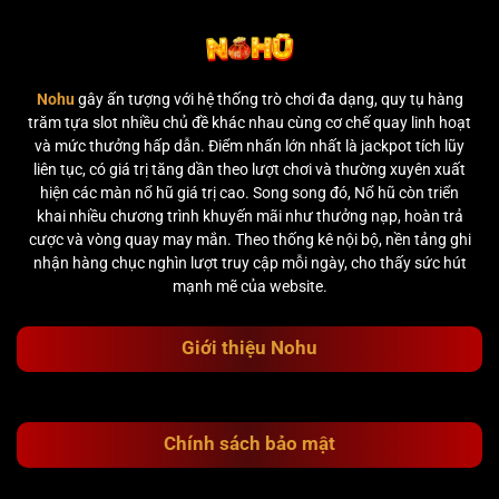
Nohu
gây ấn tượng với hệ thống trò chơi đa dạng, quy tụ hàng
trăm tựa slot nhiều chủ đề khác nhau cùng cơ chế quay linh hoạt
và mức thưởng hấp dẫn. Điểm nhấn lớn nhất là jackpot tích lũy
liên tục, có giá trị tăng dần theo lượt chơi và thường xuyên xuất
hiện các màn nổ hũ giá trị cao. Song song đó, Nổ hũ còn triển
khai nhiều chương trình khuyến mãi như thưởng nạp, hoàn trả
cược và vòng quay may mắn. Theo thống kê nội bộ, nền tảng ghi
nhận hàng chục nghìn lượt truy cập mỗi ngày, cho thấy sức hút
mạnh mẽ của website.
Giới thiệu Nohu
Chính sách bảo mật