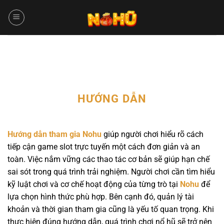
Bỏ
qua
nội
dung
HƯỚNG DẪN
Hướng dẫn tham gia Nohu
giúp người chơi hiểu rõ cách
tiếp cận game slot trực tuyến một cách đơn giản và an
toàn. Việc nắm vững các thao tác cơ bản sẽ giúp hạn chế
sai sót trong quá trình trải nghiệm. Người chơi cần tìm hiểu
kỹ luật chơi và cơ chế hoạt động của từng trò tại
Nohu
để
lựa chọn hình thức phù hợp. Bên cạnh đó, quản lý tài
khoản và thời gian tham gia cũng là yếu tố quan trọng. Khi
thực hiện đúng hướng dẫn, quá trình chơi nổ hũ sẽ trở nên