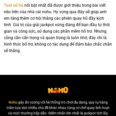
Tool nổ hũ
nổi bật nhất đã được giới thiệu trong bài viết
nêu trên của nhà cái nohu. Hy vọng qua đây sẽ giúp anh
em tăng thêm cơ hội thắng các phiên quay hũ đầy kịch
tính. Giá trị của giải jackpot xứng đáng để bạn đầu tư thời
gian và công sức, sử dụng các phần mềm hỗ trợ. Nhưng
cũng cần cẩn trọng và quan trọng là luôn nhớ, đây chỉ là
hình thức bổ trợ, không có tác dụng để đảm bảo chắc chắn
sẽ thắng.
Nohu
gây ấn tượng với hệ thống trò chơi đa dạng, quy tụ hàng
trăm tựa slot nhiều chủ đề khác nhau cùng cơ chế quay linh hoạt
và mức thưởng hấp dẫn. Điểm nhấn lớn nhất là jackpot tích lũy