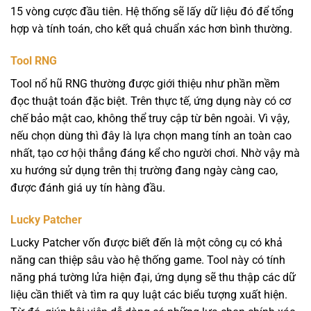
15 vòng cược đầu tiên. Hệ thống sẽ lấy dữ liệu đó để tổng
hợp và tính toán, cho kết quả chuẩn xác hơn bình thường.
Tool RNG
Tool nổ hũ RNG thường được giới thiệu như phần mềm
đọc thuật toán đặc biệt. Trên thực tế, ứng dụng này có cơ
chế bảo mật cao, không thể truy cập từ bên ngoài. Vì vậy,
nếu chọn dùng thì đây là lựa chọn mang tính an toàn cao
nhất, tạo cơ hội thắng đáng kể cho người chơi. Nhờ vậy mà
xu hướng sử dụng trên thị trường đang ngày càng cao,
được đánh giá uy tín hàng đầu.
Lucky Patcher
Lucky Patcher vốn được biết đến là một công cụ có khả
năng can thiệp sâu vào hệ thống game. Tool này có tính
năng phá tường lửa hiện đại, ứng dụng sẽ thu thập các dữ
liệu cần thiết và tìm ra quy luật các biểu tượng xuất hiện.